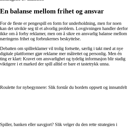
En balanse mellom frihet og ansvar
For de fleste er pengespill en form for underholdning, men for noen
kan det utvikle seg til et alvorlig problem. Lovgivningen handler derfor
ikke om å forby reklamer, men om å sikre en ansvarlig balanse mellom
næringens frihet og forbrukernes beskyttelse.
Debatten om spillreklamer vil trolig fortsette, særlig i takt med at nye
digitale plattformer gjør reklame mer målrettet og personlig. Men én
ting er klart: Kravet om ansvarlighet og tydelig informasjon blir stadig
viktigere i et marked der spill alltid er bare et tastetrykk unna.
Roulette for nybegynnere: Slik forstår du bordets oppsett og innsatsfelt
Spiller, banken eller uavgjort? Slik velger du den rette strategien i