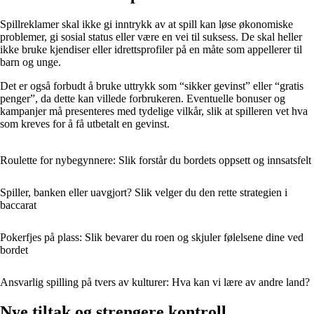
Spillreklamer skal ikke gi inntrykk av at spill kan løse økonomiske
problemer, gi sosial status eller være en vei til suksess. De skal heller
ikke bruke kjendiser eller idrettsprofiler på en måte som appellerer til
barn og unge.
Det er også forbudt å bruke uttrykk som “sikker gevinst” eller “gratis
penger”, da dette kan villede forbrukeren. Eventuelle bonuser og
kampanjer må presenteres med tydelige vilkår, slik at spilleren vet hva
som kreves for å få utbetalt en gevinst.
Roulette for nybegynnere: Slik forstår du bordets oppsett og innsatsfelt
Spiller, banken eller uavgjort? Slik velger du den rette strategien i
baccarat
Pokerfjes på plass: Slik bevarer du roen og skjuler følelsene dine ved
bordet
Ansvarlig spilling på tvers av kulturer: Hva kan vi lære av andre land?
Nye tiltak og strengere kontroll