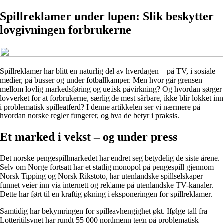
Spillreklamer under lupen: Slik beskytter
lovgivningen forbrukerne
Spillreklamer har blitt en naturlig del av hverdagen – på TV, i sosiale
medier, på busser og under fotballkamper. Men hvor går grensen
mellom lovlig markedsføring og uetisk påvirkning? Og hvordan sørger
lovverket for at forbrukerne, særlig de mest sårbare, ikke blir lokket inn
i problematisk spilleatferd? I denne artikkelen ser vi nærmere på
hvordan norske regler fungerer, og hva de betyr i praksis.
Et marked i vekst – og under press
Det norske pengespillmarkedet har endret seg betydelig de siste årene.
Selv om Norge fortsatt har et statlig monopol på pengespill gjennom
Norsk Tipping og Norsk Rikstoto, har utenlandske spillselskaper
funnet veier inn via internett og reklame på utenlandske TV-kanaler.
Dette har ført til en kraftig økning i eksponeringen for spillreklamer.
Samtidig har bekymringen for spilleavhengighet økt. Ifølge tall fra
Lotteritilsynet har rundt 55 000 nordmenn tegn på problematisk