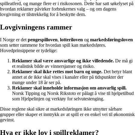
spilleatferd, og mange flere er i risikosonen. Dette har satt søkelyset på
hvordan reklamer påvirker forbrukernes valg – og om dagens
lovgivning er tilstrekkelig for å beskytte dem.
Lovgivningens rammer
I Norge er det
pengespilloven
,
lotteriloven
og
markedsføringsloven
som setter rammene for hvordan spill kan markedsføres.
Hovedprinsippene er tydelige:
Reklamer skal være ansvarlige og ikke villedende.
De må gi
et realistisk bilde av vinnersjanser og risiko.
Reklamer skal ikke rettes mot barn og unge.
Det betyr blant
annet at de ikke skal vises i kanaler eller på tidspunkter der
mange under 18 år ser på.
Reklamer skal inneholde informasjon om ansvarlig spill.
Norsk Tipping og Norsk Rikstoto er pålagt å vise til hjelpetilbud
som Hjelpelinjen og verktøy for selvutestenging.
Disse reglene skal sikre at markedsføringen ikke utnytter sårbare
grupper eller skaper et inntrykk av at spill er en enkel vei til økonomisk
gevinst.
Hva er ikke lov i spillreklamer?