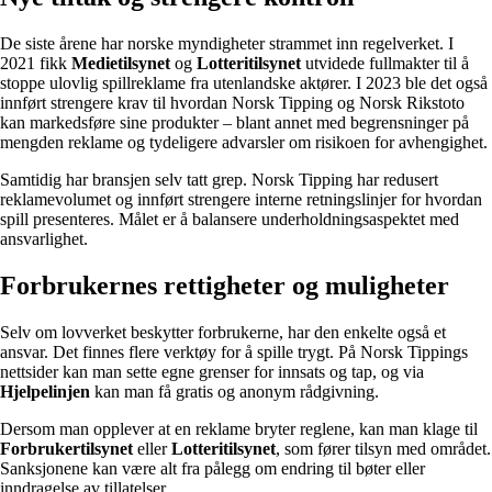
De siste årene har norske myndigheter strammet inn regelverket. I
2021 fikk
Medietilsynet
og
Lotteritilsynet
utvidede fullmakter til å
stoppe ulovlig spillreklame fra utenlandske aktører. I 2023 ble det også
innført strengere krav til hvordan Norsk Tipping og Norsk Rikstoto
kan markedsføre sine produkter – blant annet med begrensninger på
mengden reklame og tydeligere advarsler om risikoen for avhengighet.
Samtidig har bransjen selv tatt grep. Norsk Tipping har redusert
reklamevolumet og innført strengere interne retningslinjer for hvordan
spill presenteres. Målet er å balansere underholdningsaspektet med
ansvarlighet.
Forbrukernes rettigheter og muligheter
Selv om lovverket beskytter forbrukerne, har den enkelte også et
ansvar. Det finnes flere verktøy for å spille trygt. På Norsk Tippings
nettsider kan man sette egne grenser for innsats og tap, og via
Hjelpelinjen
kan man få gratis og anonym rådgivning.
Dersom man opplever at en reklame bryter reglene, kan man klage til
Forbrukertilsynet
eller
Lotteritilsynet
, som fører tilsyn med området.
Sanksjonene kan være alt fra pålegg om endring til bøter eller
inndragelse av tillatelser.