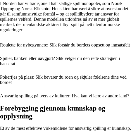
I Norden har vi tradisjonelt hatt statlige spillmonopoler, som Norsk
Tipping og Norsk Rikstoto. Hensikten har vært å sikre at overskuddet
går til samfunnsnyttige formål – og at spilltilbydere tar ansvar for
spillernes velferd. Denne modellen utfordres nå av et mer globalt
marked, der utenlandske aktører tilbyr spill på nett utenfor norske
reguleringer.
Roulette for nybegynnere: Slik forstår du bordets oppsett og innsatsfelt
Spiller, banken eller uavgjort? Slik velger du den rette strategien i
baccarat
Pokerfjes på plass: Slik bevarer du roen og skjuler følelsene dine ved
bordet
Ansvarlig spilling på tvers av kulturer: Hva kan vi lære av andre land?
Forebygging gjennom kunnskap og
opplysning
Et av de mest effektive virkemidlene for ansvarlig spilling er kunnskap.