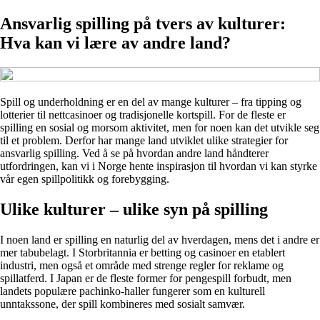
Ansvarlig spilling på tvers av kulturer:
Hva kan vi lære av andre land?
Spill og underholdning er en del av mange kulturer – fra tipping og
lotterier til nettcasinoer og tradisjonelle kortspill. For de fleste er
spilling en sosial og morsom aktivitet, men for noen kan det utvikle seg
til et problem. Derfor har mange land utviklet ulike strategier for
ansvarlig spilling. Ved å se på hvordan andre land håndterer
utfordringen, kan vi i Norge hente inspirasjon til hvordan vi kan styrke
vår egen spillpolitikk og forebygging.
Ulike kulturer – ulike syn på spilling
I noen land er spilling en naturlig del av hverdagen, mens det i andre er
mer tabubelagt. I Storbritannia er betting og casinoer en etablert
industri, men også et område med strenge regler for reklame og
spillatferd. I Japan er de fleste former for pengespill forbudt, men
landets populære pachinko-haller fungerer som en kulturell
unntakssone, der spill kombineres med sosialt samvær.