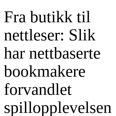
Fra butikk til
nettleser: Slik
har nettbaserte
bookmakere
forvandlet
spillopplevelsen