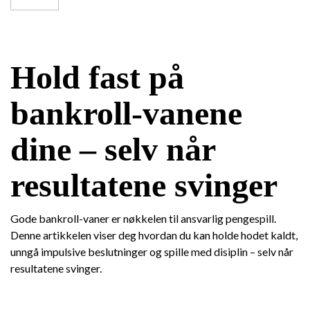
Hold fast på
bankroll-vanene
dine – selv når
resultatene svinger
Gode bankroll-vaner er nøkkelen til ansvarlig pengespill.
Denne artikkelen viser deg hvordan du kan holde hodet kaldt,
unngå impulsive beslutninger og spille med disiplin – selv når
resultatene svinger.