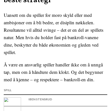
beste strategi
Uansett om du spiller for moro skyld eller med
ambisjoner om å bli bedre, er disiplin nøkkelen.
Resultatene vil alltid svinge – det er en del av spillets
natur. Men hvis du holder fast på bankroll-vanene
dine, beskytter du både økonomien og gleden ved
spillet.
Å være en ansvarlig spiller handler ikke om å unngå
tap, men om å håndtere dem klokt. Og det begynner
med å kjenne – og respektere – bankroll-en din.
SPILL
IBEN STENSRUD