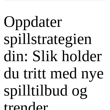
Oppdater
spillstrategien
din: Slik holder
du tritt med nye
spilltilbud og
trender