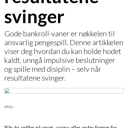
svinger
Gode bankroll-vaner er nøkkelen til
ansvarlig pengespill. Denne artikkelen
viser deg hvordan du kan holde hodet
kaldt, unngå impulsive beslutninger
og spille med disiplin – selv når
resultatene svinger.
SPILL
Når du spiller på sport, casino eller andre former for