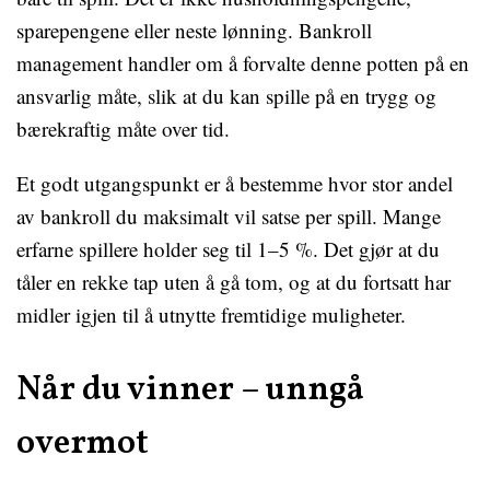
sparepengene eller neste lønning. Bankroll
management handler om å forvalte denne potten på en
ansvarlig måte, slik at du kan spille på en trygg og
bærekraftig måte over tid.
Et godt utgangspunkt er å bestemme hvor stor andel
av bankroll du maksimalt vil satse per spill. Mange
erfarne spillere holder seg til 1–5 %. Det gjør at du
tåler en rekke tap uten å gå tom, og at du fortsatt har
midler igjen til å utnytte fremtidige muligheter.
Når du vinner – unngå
overmot