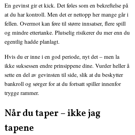
En gevinst gir et kick. Det føles som en bekreftelse på
at du har kontroll. Men det er nettopp her mange går i
fellen. Overmot kan føre til større innsatser, flere spill
og mindre ettertanke. Plutselig risikerer du mer enn du
egentlig hadde planlagt.
Hvis du er inne i en god periode, nyt det – men la
ikke suksessen endre prinsippene dine. Vurder heller å
sette en del av gevinsten til side, slik at du beskytter
bankroll og sørger for at du fortsatt spiller innenfor
trygge rammer.
Når du taper – ikke jag
tapene