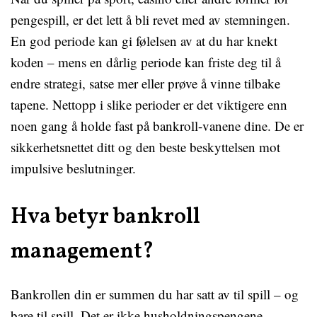
pengespill, er det lett å bli revet med av stemningen.
En god periode kan gi følelsen av at du har knekt
koden – mens en dårlig periode kan friste deg til å
endre strategi, satse mer eller prøve å vinne tilbake
tapene. Nettopp i slike perioder er det viktigere enn
noen gang å holde fast på bankroll-vanene dine. De er
sikkerhetsnettet ditt og den beste beskyttelsen mot
impulsive beslutninger.
Hva betyr bankroll
management?
Bankrollen din er summen du har satt av til spill – og
bare til spill. Det er ikke husholdningspengene,