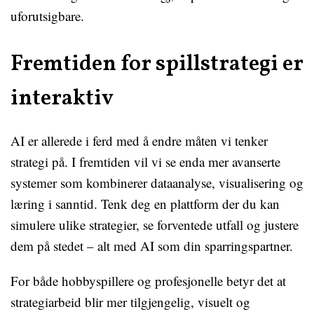
uforutsigbare.
Fremtiden for spillstrategi er
interaktiv
AI er allerede i ferd med å endre måten vi tenker
strategi på. I fremtiden vil vi se enda mer avanserte
systemer som kombinerer dataanalyse, visualisering og
læring i sanntid. Tenk deg en plattform der du kan
simulere ulike strategier, se forventede utfall og justere
dem på stedet – alt med AI som din sparringspartner.
For både hobbyspillere og profesjonelle betyr det at
strategiarbeid blir mer tilgjengelig, visuelt og