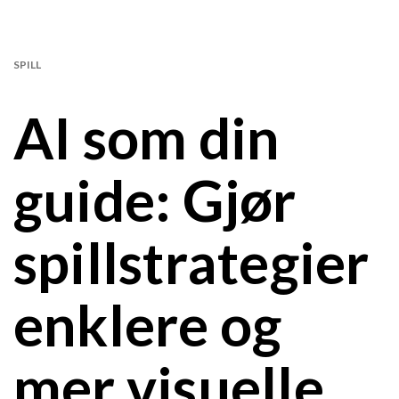
SPILL
AI som din
guide: Gjør
spillstrategier
enklere og
mer visuelle