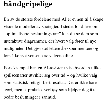
håndgripelige
En av de største fordelene med AI er evnen til å skape
visuelle modeller av strategier. I stedet for å lese om
“optimaliserte beslutningstrær” kan du se dem som
interaktive diagrammer, der hvert valg fører til nye
muligheter. Det gjør det lettere å eksperimentere og
forstå konsekvensene av valgene dine.
For eksempel kan en AI-assistent vise hvordan ulike
spillscenarier utvikler seg over tid – og hvilke valg
som statistisk sett gir best resultat. Det er ikke bare
teori, men et praktisk verktøy som hjelper deg å ta
bedre beslutninger i sanntid.