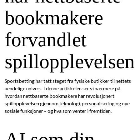
bookmakere
forvandlet
spillopplevelsen
Sportsbetting har tatt steget fra fysiske butikker til nettets
uendelige univers. I denne artikkelen ser vi nærmere på
hvordan nettbaserte bookmakere har revolusjonert
spillopplevelsen gjennom teknologi, personalisering og nye
sosiale funksjoner – og hva som venter i fremtiden.
AI som din