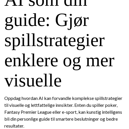
guide: Gjør
spillstrategier
enklere og mer
visuelle
Oppdag hvordan AI kan forvandle komplekse spillstrategier
til visuelle og lettfattelige innsikter. Enten du spiller poker,
Fantasy Premier League eller e-sport, kan kunstig intelligens
bli din personlige guide til smartere beslutninger og bedre
resultater.