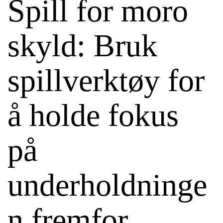
Spill for moro
skyld: Bruk
spillverktøy for
å holde fokus
på
underholdninge
n fremfor