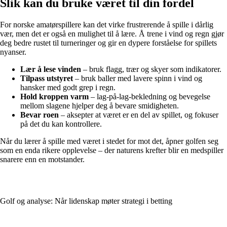
Slik kan du bruke været til din fordel
For norske amatørspillere kan det virke frustrerende å spille i dårlig
vær, men det er også en mulighet til å lære. Å trene i vind og regn gjør
deg bedre rustet til turneringer og gir en dypere forståelse for spillets
nyanser.
Lær å lese vinden
– bruk flagg, trær og skyer som indikatorer.
Tilpass utstyret
– bruk baller med lavere spinn i vind og
hansker med godt grep i regn.
Hold kroppen varm
– lag-på-lag-bekledning og bevegelse
mellom slagene hjelper deg å bevare smidigheten.
Bevar roen
– aksepter at været er en del av spillet, og fokuser
på det du kan kontrollere.
Når du lærer å spille med været i stedet for mot det, åpner golfen seg
som en enda rikere opplevelse – der naturens krefter blir en medspiller
snarere enn en motstander.
Golf og analyse: Når lidenskap møter strategi i betting