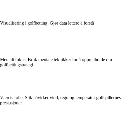
Visualisering i golfbetting: Gjør data lettere å forstå
Mentalt fokus: Bruk mentale teknikker for å opprettholde din
golfbettingstrategi
Værets rolle: Slik påvirker vind, regn og temperatur golfspillernes
prestasjoner