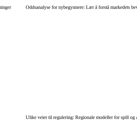
ninger
Oddsanalyse for nybegynnere: Lær å forstå markedets beve
Ulike veier til regulering: Regionale modeller for spill og 