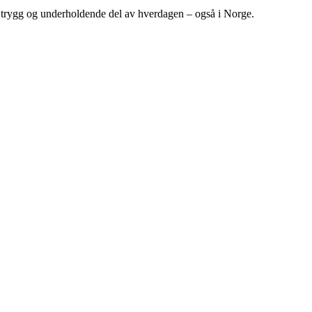
 trygg og underholdende del av hverdagen – også i Norge.