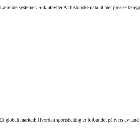
Lærende systemer: Slik utnytter AI historiske data til mer presise bereg
Et globalt marked: Hvordan sportsbetting er forbundet på tvers av land