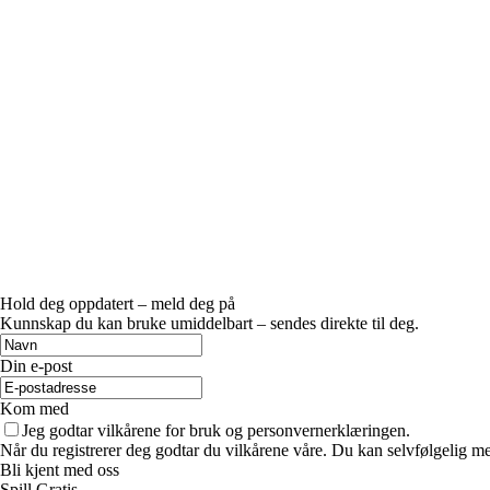
Hold deg oppdatert – meld deg på
Kunnskap du kan bruke umiddelbart – sendes direkte til deg.
Din e-post
Kom med
Jeg godtar vilkårene for bruk og personvernerklæringen.
Når du registrerer deg godtar du vilkårene våre. Du kan selvfølgelig m
Bli kjent med oss
Spill Gratis