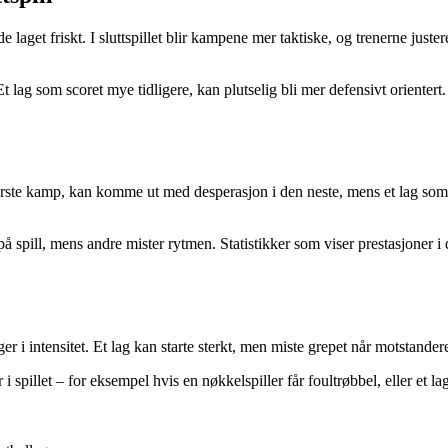
de laget friskt. I sluttspillet blir kampene mer taktiske, og trenerne juste
. Et lag som scoret mye tidligere, kan plutselig bli mer defensivt orienter
r første kamp, kan komme ut med desperasjon i den neste, mens et lag som 
på spill, mens andre mister rytmen. Statistikker som viser prestasjoner 
inger i intensitet. Et lag kan starte sterkt, men miste grepet når motstan
spillet – for eksempel hvis en nøkkelspiller får foultrøbbel, eller et lag e