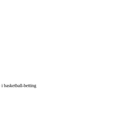
 i basketball-betting