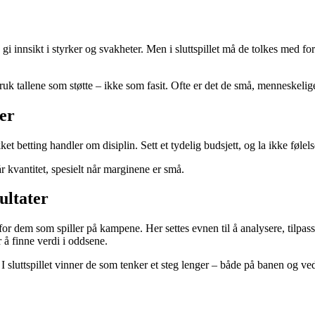
i innsikt i styrker og svakheter. Men i sluttspillet må de tolkes med for
uk tallene som støtte – ikke som fasit. Ofte er det de små, menneskeli
ger
ket betting handler om disiplin. Sett et tydelig budsjett, og la ikke følels
 kvantitet, spesielt når marginene er små.
ultater
or dem som spiller på kampene. Her settes evnen til å analysere, tilpas
 å finne verdi i oddsene.
 I sluttspillet vinner de som tenker et steg lenger – både på banen og ve