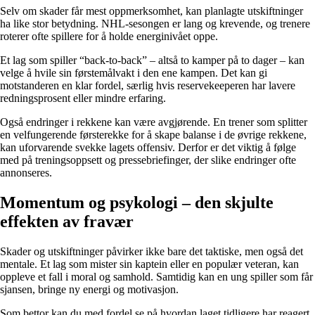
Selv om skader får mest oppmerksomhet, kan planlagte utskiftninger
ha like stor betydning. NHL-sesongen er lang og krevende, og trenere
roterer ofte spillere for å holde energinivået oppe.
Et lag som spiller “back-to-back” – altså to kamper på to dager – kan
velge å hvile sin førstemålvakt i den ene kampen. Det kan gi
motstanderen en klar fordel, særlig hvis reservekeeperen har lavere
redningsprosent eller mindre erfaring.
Også endringer i rekkene kan være avgjørende. En trener som splitter
en velfungerende førsterekke for å skape balanse i de øvrige rekkene,
kan uforvarende svekke lagets offensiv. Derfor er det viktig å følge
med på treningsoppsett og pressebriefinger, der slike endringer ofte
annonseres.
Momentum og psykologi – den skjulte
effekten av fravær
Skader og utskiftninger påvirker ikke bare det taktiske, men også det
mentale. Et lag som mister sin kaptein eller en populær veteran, kan
oppleve et fall i moral og samhold. Samtidig kan en ung spiller som får
sjansen, bringe ny energi og motivasjon.
Som bettor kan du med fordel se på hvordan laget tidligere har reagert