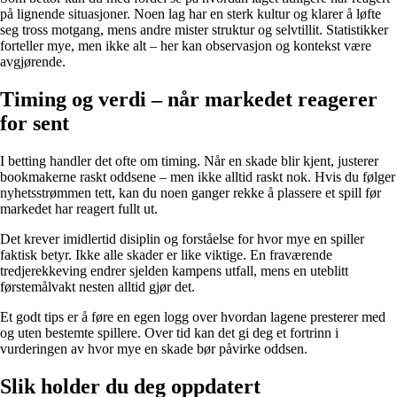
på lignende situasjoner. Noen lag har en sterk kultur og klarer å løfte
seg tross motgang, mens andre mister struktur og selvtillit. Statistikker
forteller mye, men ikke alt – her kan observasjon og kontekst være
avgjørende.
Timing og verdi – når markedet reagerer
for sent
I betting handler det ofte om timing. Når en skade blir kjent, justerer
bookmakerne raskt oddsene – men ikke alltid raskt nok. Hvis du følger
nyhetsstrømmen tett, kan du noen ganger rekke å plassere et spill før
markedet har reagert fullt ut.
Det krever imidlertid disiplin og forståelse for hvor mye en spiller
faktisk betyr. Ikke alle skader er like viktige. En fraværende
tredjerekkeving endrer sjelden kampens utfall, mens en uteblitt
førstemålvakt nesten alltid gjør det.
Et godt tips er å føre en egen logg over hvordan lagene presterer med
og uten bestemte spillere. Over tid kan det gi deg et fortrinn i
vurderingen av hvor mye en skade bør påvirke oddsen.
Slik holder du deg oppdatert