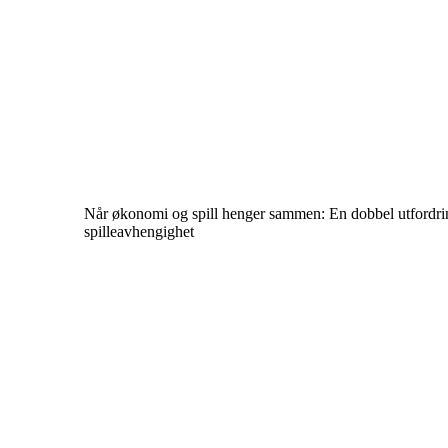
Når økonomi og spill henger sammen: En dobbel utfordr
spilleavhengighet