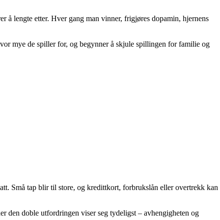
er å lengte etter. Hver gang man vinner, frigjøres dopamin, hjernens
r mye de spiller for, og begynner å skjule spillingen for familie og
. Små tap blir til store, og kredittkort, forbrukslån eller overtrekk kan
 her den doble utfordringen viser seg tydeligst – avhengigheten og