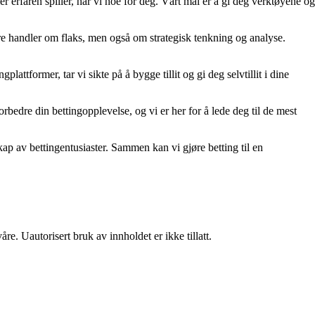
r erfaren spiller, har vi noe for deg. Vårt mål er å gi deg verktøyene og
bare handler om flaks, men også om strategisk tenkning og analyse.
plattformer, tar vi sikte på å bygge tillit og gi deg selvtillit i dine
rbedre din bettingopplevelse, og vi er her for å lede deg til de mest
skap av bettingentusiaster. Sammen kan vi gjøre betting til en
re. Uautorisert bruk av innholdet er ikke tillatt.