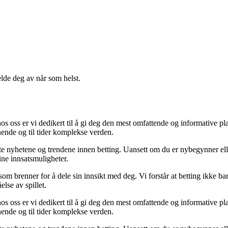
elde deg av når som helst.
hos oss er vi dedikert til å gi deg den mest omfattende og informative pl
ende og til tider komplekse verden.
este nyhetene og trendene innen betting. Uansett om du er nybegynner elle
ne innsatsmuligheter.
 som brenner for å dele sin innsikt med deg. Vi forstår at betting ikke 
else av spillet.
hos oss er vi dedikert til å gi deg den mest omfattende og informative pl
ende og til tider komplekse verden.