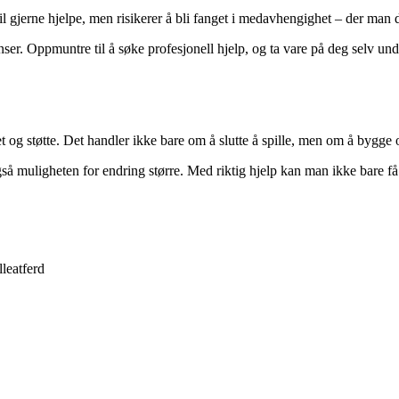
l gjerne hjelpe, men risikerer å bli fanget i medavhengighet – der man d
nser. Oppmuntre til å søke profesjonell hjelp, og ta vare på deg selv un
g støtte. Det handler ikke bare om å slutte å spille, men om å bygge opp 
 muligheten for endring større. Med riktig hjelp kan man ikke bare få k
lleatferd