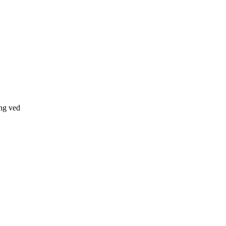
ing ved