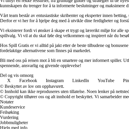
Vi tilbyr en rekke ressurser, fra grundige guider og strategier til de ny
kunnskapen du trenger for å ta informerte beslutninger og maksimere di
Vårt team består av entusiastiske skribenter og eksperter innen betting,
Derfor er vi her for å hjelpe deg med å utvikle dine ferdigheter og forstå
Vi eksisterer fordi vi ønsker å skape et trygt og lærerikt miljø for alle sp
spillvalg. Vi vil at du skal føle deg velkommen og inspirert når du besø
Hos Spill Gratis er vi alltid på jakt etter de beste tilbudene og bonusen
fordelaktige alternativene som finnes på markedet.
Bli med oss på reisen mot å bli en smartere og mer informert spiller. Utf
spennende, ansvarlig og givende opplevelse!
Del og vis omsorg
X
Facebook
Instagram
LinkedIn
YouTube
Pin
© Beskyttet av lov om opphavsrett.
© Innhold kan ikke reproduseres uten tillatelse. Noen lenker på nettsted
© Copyright tilhører oss og alt innhold er beskyttet. Vi samarbeider med
Notater
Kundeservice
Feilsøking
Vurdering
Jobbmuligheter
Hjelp med info