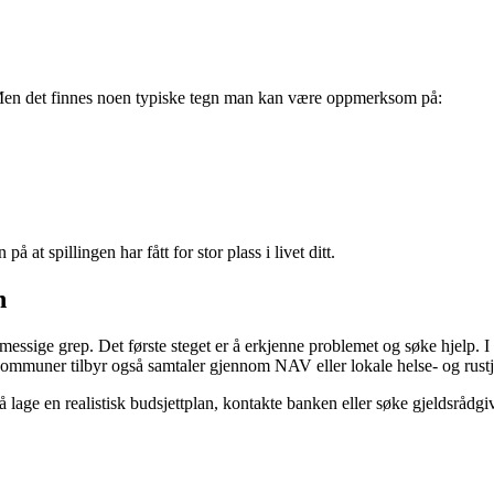
. Men det finnes noen typiske tegn man kan være oppmerksom på:
 at spillingen har fått for stor plass i livet ditt.
n
ssige grep. Det første steget er å erkjenne problemet og søke hjelp. I N
ommuner tilbyr også samtaler gjennom NAV eller lokale helse- og rustj
 lage en realistisk budsjettplan, kontakte banken eller søke gjeldsrådgi