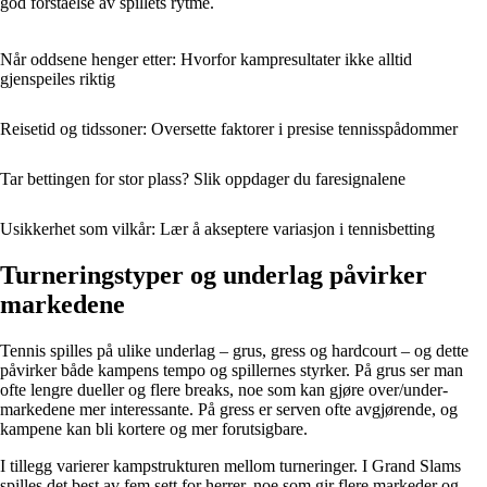
god forståelse av spillets rytme.
Når oddsene henger etter: Hvorfor kampresultater ikke alltid
gjenspeiles riktig
Reisetid og tidssoner: Oversette faktorer i presise tennisspådommer
Tar bettingen for stor plass? Slik oppdager du faresignalene
Usikkerhet som vilkår: Lær å akseptere variasjon i tennisbetting
Turneringstyper og underlag påvirker
markedene
Tennis spilles på ulike underlag – grus, gress og hardcourt – og dette
påvirker både kampens tempo og spillernes styrker. På grus ser man
ofte lengre dueller og flere breaks, noe som kan gjøre over/under-
markedene mer interessante. På gress er serven ofte avgjørende, og
kampene kan bli kortere og mer forutsigbare.
I tillegg varierer kampstrukturen mellom turneringer. I Grand Slams
spilles det best av fem sett for herrer, noe som gir flere markeder og