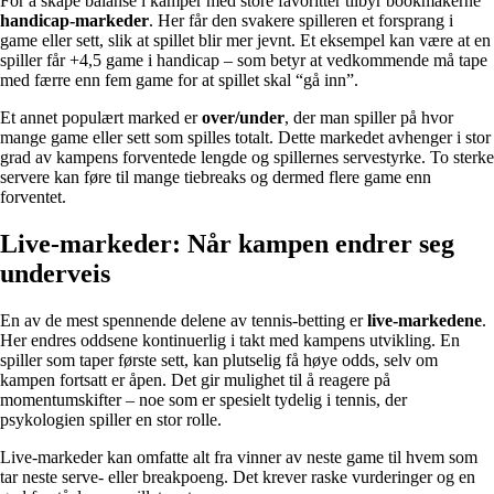
For å skape balanse i kamper med store favoritter tilbyr bookmakerne
handicap-markeder
. Her får den svakere spilleren et forsprang i
game eller sett, slik at spillet blir mer jevnt. Et eksempel kan være at en
spiller får +4,5 game i handicap – som betyr at vedkommende må tape
med færre enn fem game for at spillet skal “gå inn”.
Et annet populært marked er
over/under
, der man spiller på hvor
mange game eller sett som spilles totalt. Dette markedet avhenger i stor
grad av kampens forventede lengde og spillernes servestyrke. To sterke
servere kan føre til mange tiebreaks og dermed flere game enn
forventet.
Live-markeder: Når kampen endrer seg
underveis
En av de mest spennende delene av tennis-betting er
live-markedene
.
Her endres oddsene kontinuerlig i takt med kampens utvikling. En
spiller som taper første sett, kan plutselig få høye odds, selv om
kampen fortsatt er åpen. Det gir mulighet til å reagere på
momentumskifter – noe som er spesielt tydelig i tennis, der
psykologien spiller en stor rolle.
Live-markeder kan omfatte alt fra vinner av neste game til hvem som
tar neste serve- eller breakpoeng. Det krever raske vurderinger og en