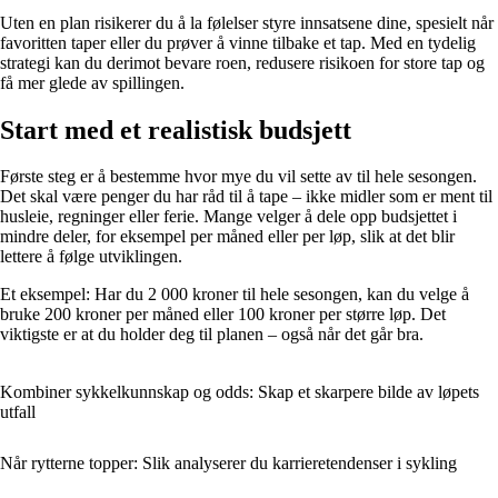
Uten en plan risikerer du å la følelser styre innsatsene dine, spesielt når
favoritten taper eller du prøver å vinne tilbake et tap. Med en tydelig
strategi kan du derimot bevare roen, redusere risikoen for store tap og
få mer glede av spillingen.
Start med et realistisk budsjett
Første steg er å bestemme hvor mye du vil sette av til hele sesongen.
Det skal være penger du har råd til å tape – ikke midler som er ment til
husleie, regninger eller ferie. Mange velger å dele opp budsjettet i
mindre deler, for eksempel per måned eller per løp, slik at det blir
lettere å følge utviklingen.
Et eksempel: Har du 2 000 kroner til hele sesongen, kan du velge å
bruke 200 kroner per måned eller 100 kroner per større løp. Det
viktigste er at du holder deg til planen – også når det går bra.
Kombiner sykkelkunnskap og odds: Skap et skarpere bilde av løpets
utfall
Når rytterne topper: Slik analyserer du karrieretendenser i sykling