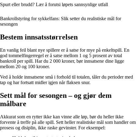
Spurt eller brudd? Lær å forutsi løpets sannsynlige utfall
Bankrollstyring for sykkelfans: Slik setter du realistiske mål for
sesongen
Bestem innsatsstørrelsen
En vanlig feil blant nye spillere er å satse for mye på enkeltspill. En
god tommelfingerregel er å satse mellom 1 og 5 prosent av total
bankroll per spill. Har du 2 000 kroner, bør innsatsene dine ligge
mellom 20 og 100 kroner.
Ved å holde innsatsene små i forhold til totalen, tåler du perioder med
tap og har fortsatt midler igjen når flaksen snur.
Sett mål for sesongen – og gjør dem
målbare
Akkurat som en rytter ikke kan vinne alle løp, bør du heller ikke
forvente å treffe på alle spill. Sett heller realistiske mål som handler om
prosess og disiplin, ikke raske gevinster. For eksempel: