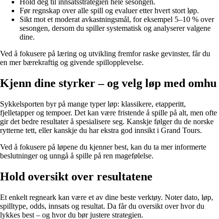
Hold deg til innsatsstrategien hele sesongen.
Før regnskap over alle spill og evaluer etter hvert stort løp.
Sikt mot et moderat avkastningsmål, for eksempel 5–10 % over
sesongen, dersom du spiller systematisk og analyserer valgene
dine.
Ved å fokusere på læring og utvikling fremfor raske gevinster, får du
en mer bærekraftig og givende spillopplevelse.
Kjenn dine styrker – og velg løp med omhu
Sykkelsporten byr på mange typer løp: klassikere, etapperitt,
fjelletapper og tempoer. Det kan være fristende å spille på alt, men ofte
gir det bedre resultater å spesialisere seg. Kanskje følger du de norske
rytterne tett, eller kanskje du har ekstra god innsikt i Grand Tours.
Ved å fokusere på løpene du kjenner best, kan du ta mer informerte
beslutninger og unngå å spille på ren magefølelse.
Hold oversikt over resultatene
Et enkelt regneark kan være et av dine beste verktøy. Noter dato, løp,
spilltype, odds, innsats og resultat. Da får du oversikt over hvor du
lykkes best – og hvor du bør justere strategien.