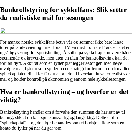
Bankrollstyring for sykkelfans: Slik setter
du realistiske mål for sesongen
For mange norske sykkelfans betyr vår og sommer ikke bare lange
turer på landeveien og timer foran TV-en med Tour de France – det er
også høysesong for sportsbetting. Å spille på sykkelløp kan være både
spennende og krevende, men uten en plan for bankrollstyring kan det
fort bli dyrt. Akkurat som en rytter planlegger sesongen med nøye
utvalgte mål, bør du som spiller ha en strategi for hvordan du forvalter
spillekapitalen din. Her får du en guide til hvordan du setter realistiske
mål og holder kontroll på økonomien gjennom hele sykkelsesongen.
Hva er bankrollstyring – og hvorfor er det
viktig?
Bankrollstyring handler om å forvalte den summen du har satt av til
betting, slik at du kan spille ansvarlig og langsiktig. Dette er din
“spillekapital” – og den bør behandles som et budsjett, ikke som en
konto du fyller på når du går tom.