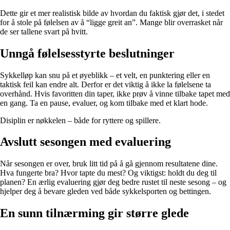
Dette gir et mer realistisk bilde av hvordan du faktisk gjør det, i stedet
for å stole på følelsen av å “ligge greit an”. Mange blir overrasket når
de ser tallene svart på hvitt.
Unngå følelsesstyrte beslutninger
Sykkelløp kan snu på et øyeblikk – et velt, en punktering eller en
taktisk feil kan endre alt. Derfor er det viktig å ikke la følelsene ta
overhånd. Hvis favoritten din taper, ikke prøv å vinne tilbake tapet med
en gang. Ta en pause, evaluer, og kom tilbake med et klart hode.
Disiplin er nøkkelen – både for ryttere og spillere.
Avslutt sesongen med evaluering
Når sesongen er over, bruk litt tid på å gå gjennom resultatene dine.
Hva fungerte bra? Hvor tapte du mest? Og viktigst: holdt du deg til
planen? En ærlig evaluering gjør deg bedre rustet til neste sesong – og
hjelper deg å bevare gleden ved både sykkelsporten og bettingen.
En sunn tilnærming gir større glede