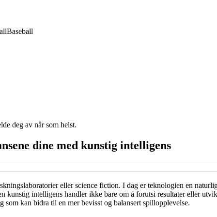
all
Baseball
elde deg av når som helst.
ansene dine med kunstig intelligens
kningslaboratorier eller science fiction. I dag er teknologien en naturli
n kunstig intelligens handler ikke bare om å forutsi resultater eller utvi
g som kan bidra til en mer bevisst og balansert spillopplevelse.