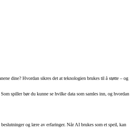
nene dine? Hvordan sikres det at teknologien brukes til å støtte – og
. Som spiller bør du kunne se hvilke data som samles inn, og hvordan
beslutninger og lære av erfaringer. Når AI brukes som et speil, kan