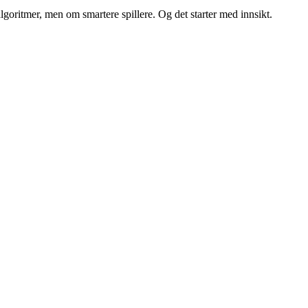
lgoritmer, men om smartere spillere. Og det starter med innsikt.