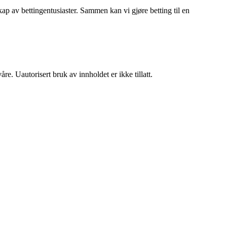
skap av bettingentusiaster. Sammen kan vi gjøre betting til en
re. Uautorisert bruk av innholdet er ikke tillatt.