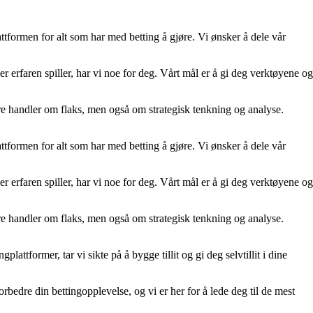
attformen for alt som har med betting å gjøre. Vi ønsker å dele vår
r erfaren spiller, har vi noe for deg. Vårt mål er å gi deg verktøyene og
bare handler om flaks, men også om strategisk tenkning og analyse.
attformen for alt som har med betting å gjøre. Vi ønsker å dele vår
r erfaren spiller, har vi noe for deg. Vårt mål er å gi deg verktøyene og
bare handler om flaks, men også om strategisk tenkning og analyse.
plattformer, tar vi sikte på å bygge tillit og gi deg selvtillit i dine
rbedre din bettingopplevelse, og vi er her for å lede deg til de mest