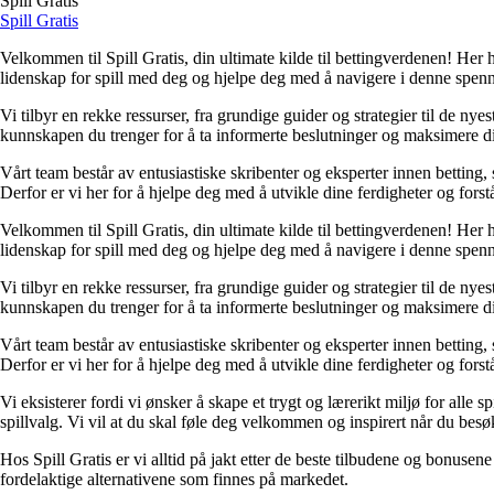
Spill Gratis
Spill Gratis
Velkommen til Spill Gratis, din ultimate kilde til bettingverdenen! Her 
lidenskap for spill med deg og hjelpe deg med å navigere i denne spenn
Vi tilbyr en rekke ressurser, fra grundige guider og strategier til de ny
kunnskapen du trenger for å ta informerte beslutninger og maksimere di
Vårt team består av entusiastiske skribenter og eksperter innen betting,
Derfor er vi her for å hjelpe deg med å utvikle dine ferdigheter og forstå
Velkommen til Spill Gratis, din ultimate kilde til bettingverdenen! Her 
lidenskap for spill med deg og hjelpe deg med å navigere i denne spenn
Vi tilbyr en rekke ressurser, fra grundige guider og strategier til de ny
kunnskapen du trenger for å ta informerte beslutninger og maksimere di
Vårt team består av entusiastiske skribenter og eksperter innen betting,
Derfor er vi her for å hjelpe deg med å utvikle dine ferdigheter og forstå
Vi eksisterer fordi vi ønsker å skape et trygt og lærerikt miljø for alle sp
spillvalg. Vi vil at du skal føle deg velkommen og inspirert når du besø
Hos Spill Gratis er vi alltid på jakt etter de beste tilbudene og bonusen
fordelaktige alternativene som finnes på markedet.